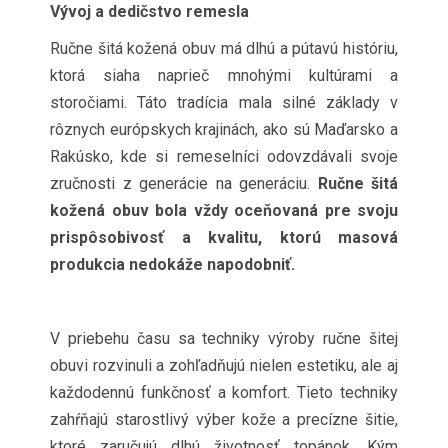
Vývoj a dedičstvo remesla
Ručne šitá kožená obuv má dlhú a pútavú históriu,
ktorá siaha naprieč mnohými kultúrami a
storočiami. Táto tradícia mala silné základy v
rôznych európskych krajinách, ako sú Maďarsko a
Rakúsko, kde si remeselníci odovzdávali svoje
zručnosti z generácie na generáciu.
Ručne šitá
kožená obuv bola vždy oceňovaná pre svoju
prispôsobivosť a kvalitu, ktorú masová
produkcia nedokáže napodobniť.
V priebehu času sa techniky výroby ručne šitej
obuvi rozvinuli a zohľadňujú nielen estetiku, ale aj
každodennú funkčnosť a komfort. Tieto techniky
zahŕňajú starostlivý výber kože a precízne šitie,
ktoré zaručujú dlhú životnosť topánok. Kým