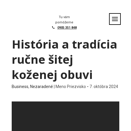
Skip
to
content
Tu vám
pomôžeme
0905 351 848
História a tradícia
ručne šitej
koženej obuvi
Business
,
Nezaradené
|
Meno Priezvisko
-
7. októbra 2024