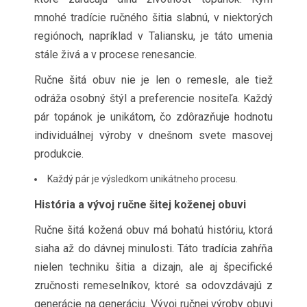
mnohé tradície ručného šitia slabnú, v niektorých
regiónoch, napríklad v Taliansku, je táto umenia
stále živá a v procese renesancie.
Ručne šitá obuv nie je len o remesle, ale tiež
odráža osobný štýl a preferencie nositeľa. Každý
pár topánok je unikátom, čo zdôrazňuje hodnotu
individuálnej výroby v dnešnom svete masovej
produkcie.
Každý pár je výsledkom unikátneho procesu.
História a vývoj ručne šitej koženej obuvi
Ručne šitá kožená obuv má bohatú históriu, ktorá
siaha až do dávnej minulosti. Táto tradícia zahŕňa
nielen techniku šitia a dizajn, ale aj špecifické
zručnosti remeselníkov, ktoré sa odovzdávajú z
generácie na generáciu. Vývoj ručnej výroby obuvi