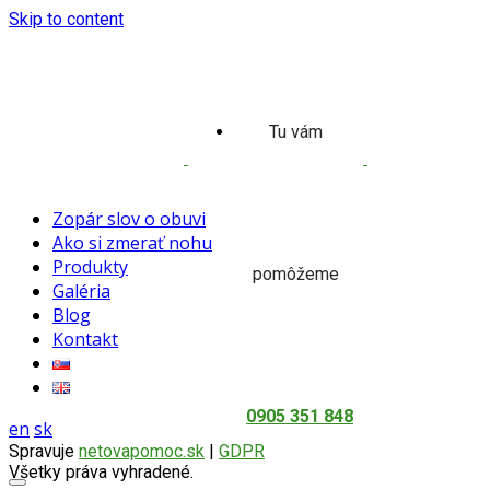
Skip to content
Tu vám
Zopár slov o obuvi
Ako si zmerať nohu
Produkty
pomôžeme
Galéria
Blog
Kontakt
0905 351 848
en
sk
Spravuje
netovapomoc.sk
|
GDPR
Všetky práva vyhradené.