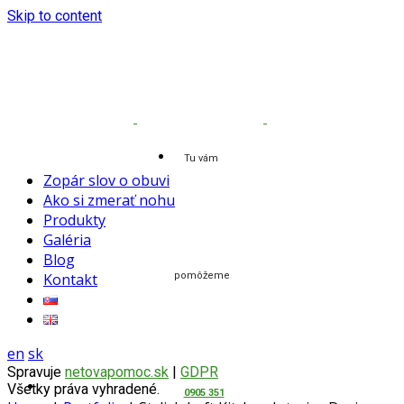
Skip to content
Tu vám
Zopár slov o obuvi
Ako si zmerať nohu
Produkty
Galéria
Blog
Kontakt
pomôžeme
en
sk
Spravuje
netovapomoc.sk
|
GDPR
Všetky práva vyhradené.
0905 351