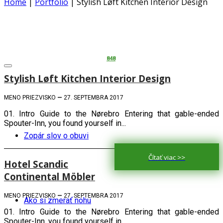
Home
|
Portfolio
|
Stylish Løft Kitchen Interior Design
848
Stylish Løft Kitchen Interior Design
MENO PRIEZVISKO
—
27. SEPTEMBRA 2017
01. Intro Guide to the Nørebro Entering that gable-ended
Spouter-Inn, you found yourself in...
Zopár slov o obuvi
Čítať viac >>
Hotel Scandic
Continental Möbler
MENO PRIEZVISKO
—
27. SEPTEMBRA 2017
Ako si zmerať nohu
01. Intro Guide to the Nørebro Entering that gable-ended
Spouter-Inn, you found yourself in...