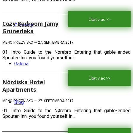
Čítať viac >>
Cozy Bedroom Jamy
Produkty
Grünerløka
MENO PRIEZVISKO
—
27. SEPTEMBRA 2017
01. Intro Guide to the Nørebro Entering that gable-ended
Spouter-Inn, you found yourself in...
Galéria
Čítať viac >>
Nórdiska Hotel
Apartments
MENO PRIEZVISKO
—
27. SEPTEMBRA 2017
Blog
01. Intro Guide to the Nørebro Entering that gable-ended
Spouter-Inn, you found yourself in...