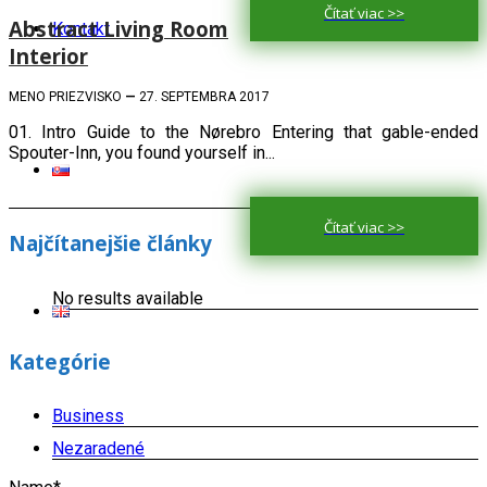
Čítať viac >>
Abstract Living Room
Kontakt
Interior
MENO PRIEZVISKO
—
27. SEPTEMBRA 2017
01. Intro Guide to the Nørebro Entering that gable-ended
Spouter-Inn, you found yourself in...
Čítať viac >>
Najčítanejšie články
No results available
Kategórie
Business
Nezaradené