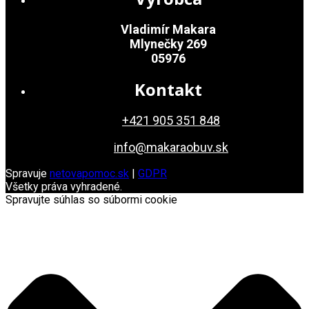
Vladimír Makara
Mlynečky 269
05976
Kontakt
+421 905 351 848
info@makaraobuv.sk
Spravuje
netovapomoc.sk
|
GDPR
Všetky práva vyhradené.
Spravujte súhlas so súbormi cookie